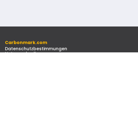
Carbonmark.com
Datenschutzbestimmungen
Nutzungsbedingungen
Verhaltenskodex
Ressourcen
Dokumente
Newsletter
Kontakt