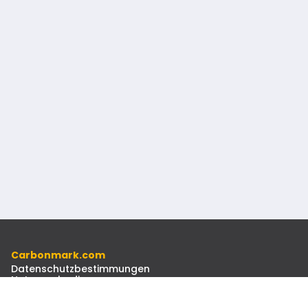
Carbonmark.com
Datenschutzbestimmungen
Nutzungsbedingungen
Verhaltenskodex
Ressourcen