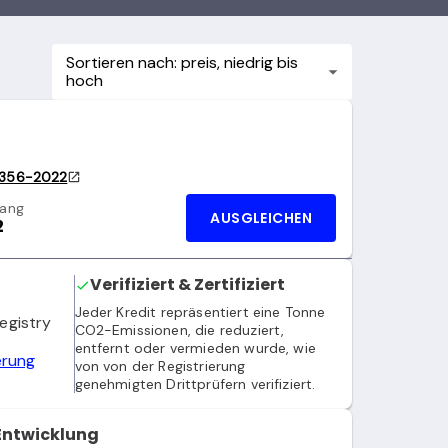
Sortieren nach: preis, niedrig bis
hoch
t
356-2022
gang
AUSGLEICHEN
2
Verifiziert & Zertifiziert
Jeder Kredit repräsentiert eine Tonne
egistry
CO2-Emissionen, die reduziert,
entfernt oder vermieden wurde, wie
ierung
von von der Registrierung
genehmigten Drittprüfern verifiziert.
 Entwicklung