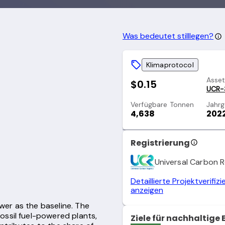
Was bedeutet stilllegen?
Klimaprotocol
Asse
$0.15
UCR-
Verfügbare Tonnen
Jahr
4,638
202
Registrierung
Universal Carbon R
Detaillierte Projektverifiz
anzeigen
ower as the baseline. The
ossil fuel-powered plants,
Ziele für nachhaltige