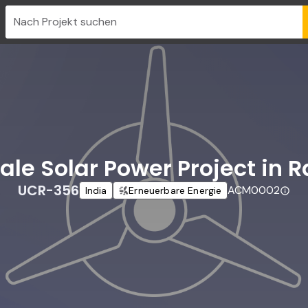
Nach Projekt suchen
ale Solar Power Project in 
UCR-356
ACM0002
India
Erneuerbare Energie