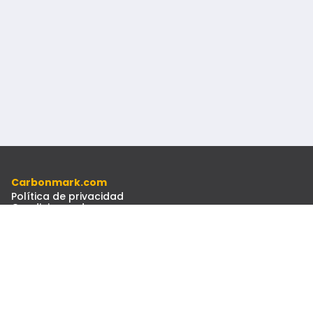
Carbonmark.com
Política de privacidad
Condiciones de uso
Código ético
Recursos
Documentos
Boletín Informativo
Contacto