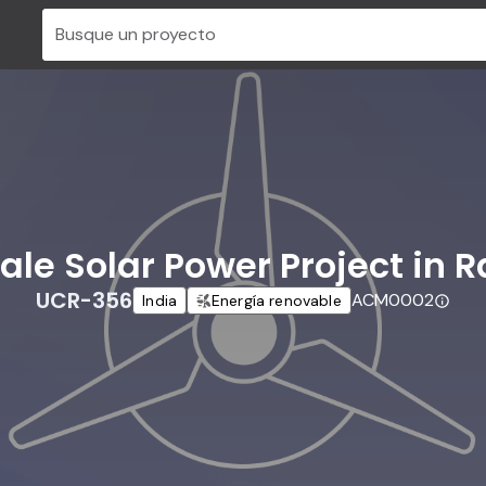
Busque un proyecto
ale Solar Power Project in 
UCR-356
ACM0002
India
Energía renovable