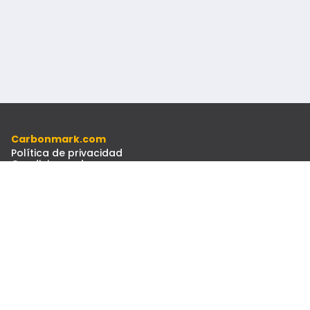
Carbonmark.com
Política de privacidad
Condiciones de uso
Código ético
Recursos
Documentos
Boletín Informativo
Contacto