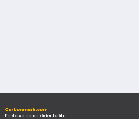
Carbonmark.com
Politique de confidentialité
Conditions d'Utilisation
Code d'éthique
Ressources
Docs