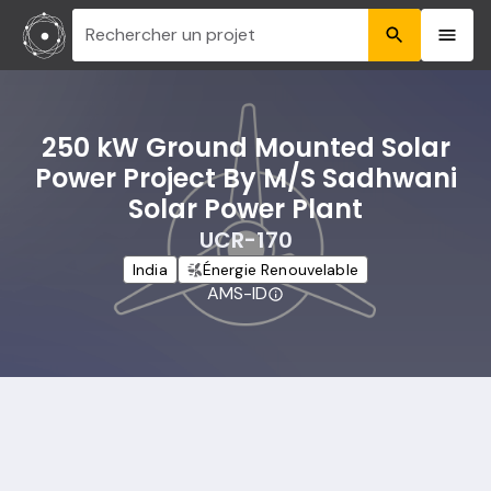
Rechercher un projet
250 kW Ground Mounted Solar
Power Project By M/S Sadhwani
Solar Power Plant
UCR-170
India
Énergie Renouvelable
AMS-ID