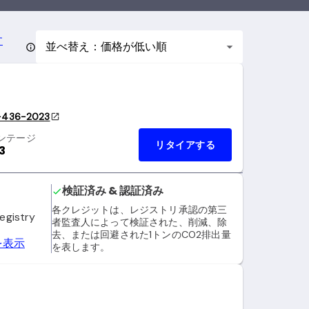
す
並べ替え：価格が低い順
-436-2023
ンテージ
リタイアする
3
検証済み & 認証済み
各クレジットは、レジストリ承認の第三
egistry
者監査人によって検証された、削減、除
去、または回避された1トンのCO2排出量
を表示
を表します。