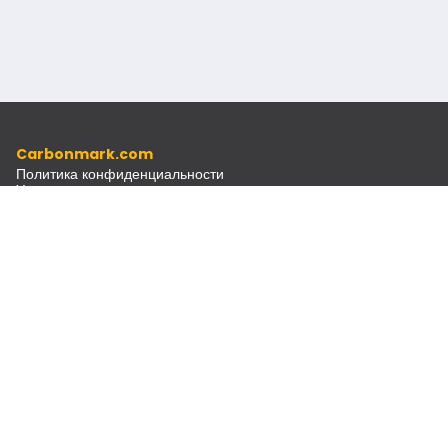
Carbonmark.com
Политика конфиденциальности
Условия использования
Кодекс этики
Источники
Документы
Рассылка
Связаться