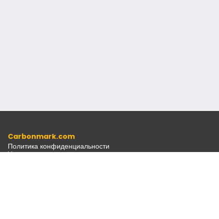
Carbonmark.com
Политика конфиденциальности
Условия использования
Кодекс этики
Источники
Документы
Рассылка
Связаться