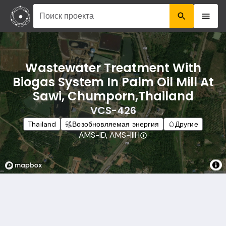
Поиск проекта
Wastewater Treatment With
Biogas System In Palm Oil Mill At
Sawi, Chumporn,Thailand
VCS-426
Thailand
Возобновляемая энергия
Другие
AMS-ID, AMS-IIIH