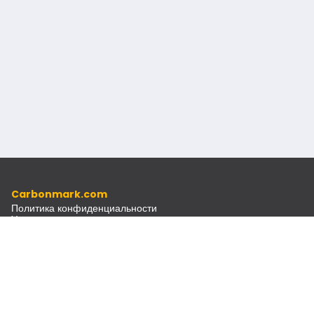
Carbonmark.com
Политика конфиденциальности
Условия использования
Кодекс этики
Источники
Документы
Рассылка
Связаться