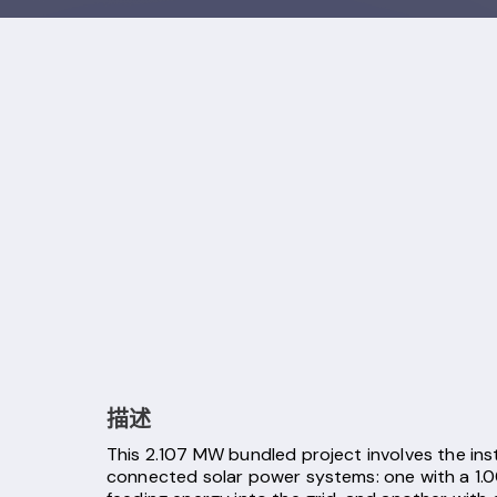
描述
This 2.107 MW bundled project involves the inst
connected solar power systems: one with a 1.