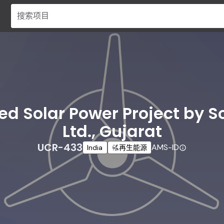
搜索项目
ed Solar Power Project by 
Ltd., Gujarat
UCR-433
AMS-ID
India
再生能源