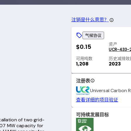
注销是什么意思？
气候协议
资产
$0.15
UCR-433-
可用吨数
历史减排效
1,208
2023
注册表
Universal Carbon R
查看详细的项目验证
可持续发展目标
allation of two grid-
007 MW capacity for