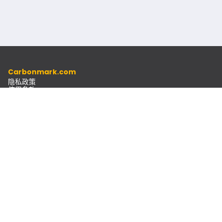
Carbonmark.com
隐私政策
使用条款
道德准则
资源
文档
通讯
联系方式