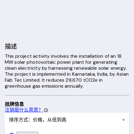
描述
This project activity involves the installation of an 18
MW solar photovoltaic power plant for generating
clean electricity by harnessing renewable solar energy.
The project is implemented in Karnataka, India, by Asian
Fab Tec Limited. It reduces 29,670 tCO2e in
greenhouse gas emissions annually.
挂牌信息
注销是什么意思？
排序方式：价格，从低到高