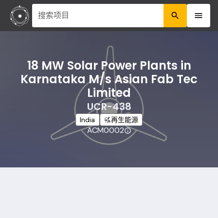
搜索项目
18 MW Solar Power Plants in
Karnataka M/s Asian Fab Tec
Limited
UCR-438
India
再生能源
ACM0002